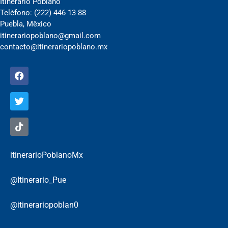
Itinerario Poblano
Telèfono: (222) 446 13 88
Puebla, Mêxico
itinerariopoblano@gmail.com
contacto@itinerariopoblano.mx
itinerarioPoblanoMx
@Itinerario_Pue
@itinerariopoblan0