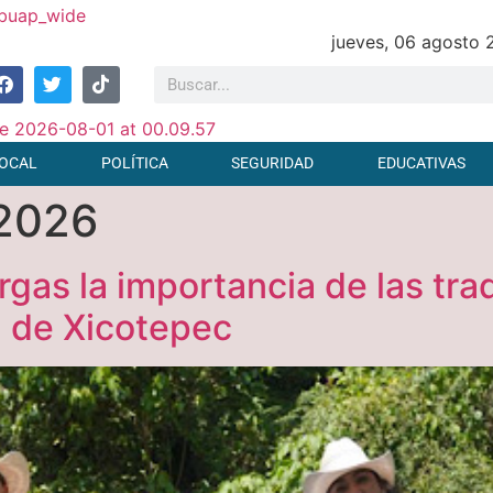
jueves, 06 agosto
OCAL
POLÍTICA
SEGURIDAD
EDUCATIVAS
 2026
as la importancia de las trad
 de Xicotepec