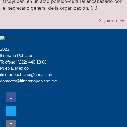
Ocoyucan, en un acto político-cultural encabezado por
el secretario general de la organización, […]
Siguiente
→
2023
Itinerario Poblano
Telèfono: (222) 446 13 88
Puebla, Mêxico
itinerariopoblano@gmail.com
contacto@itinerariopoblano.mx