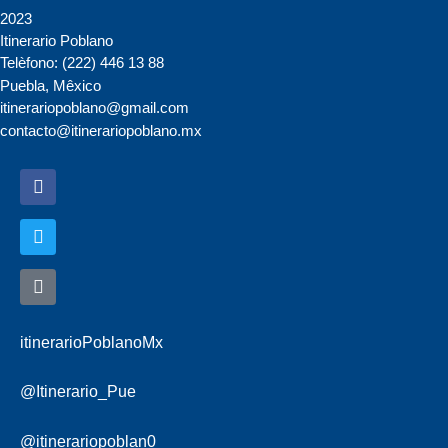
2023
Itinerario Poblano
Telèfono: (222) 446 13 88
Puebla, Mêxico
itinerariopoblano@gmail.com
contacto@itinerariopoblano.mx
itinerarioPoblanoMx
@Itinerario_Pue
@itinerariopoblan0