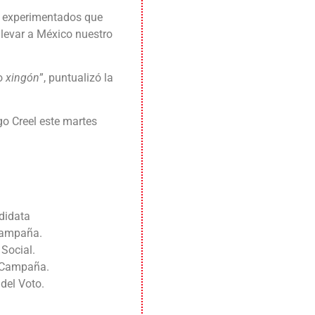
s experimentados que
llevar a México nuestro
co
xingón
”, puntualizó la
o Creel este martes
ndidata
 Campaña.
Social.
n Campaña.
del Voto.