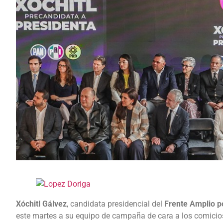
Xóchitl Gálvez
, candidata presidencial del
Frente Amplio p
este martes a su equipo de campaña de cara a los comici