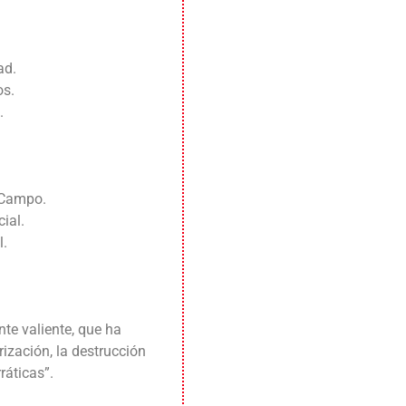
ad.
os.
.
 Campo.
ial.
l.
nte valiente, que ha
rización, la destrucción
ráticas”.