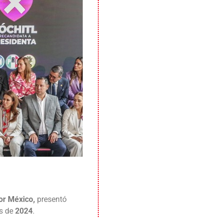
or México,
presentó
os de
2024
.