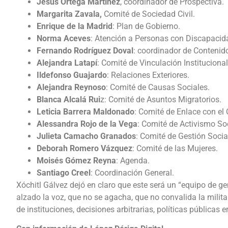
Jesús Ortega Martínez
, coordinador de Prospectiva.
Margarita Zavala,
Comité de Sociedad Civil.
Enrique de la Madrid
: Plan de Gobierno.
Norma Aceves
: Atención a Personas con Discapacid
Fernando Rodríguez Doval
: coordinador de Contenid
Alejandra Latapí
: Comité de Vinculación Institucional
Ildefonso Guajardo
: Relaciones Exteriores.
Alejandra Reynoso
: Comité de Causas Sociales.
Blanca Alcalá Rui
z: Comité de Asuntos Migratorios.
Leticia Barrera Maldonado
: Comité de Enlace con el
Alessandra Rojo de la Vega
: Comité de Activismo Soc
Julieta Camacho Granados
: Comité de Gestión Socia
Deborah Romero Vázquez
: Comité de las Mujeres.
Moisés Gómez Reyna
: Agenda.
Santiago Creel
: Coordinación General.
Xóchitl Gálvez dejó en claro que este será un “equipo de ge
alzado la voz, que no se agacha, que no convalida la milita
de instituciones, decisiones arbitrarias, políticas públicas er