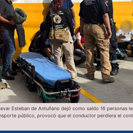
ulevar Esteban de Antuñano dejó como saldo 16 personas les
ansporte público, provocó que el conductor perdiera el cont