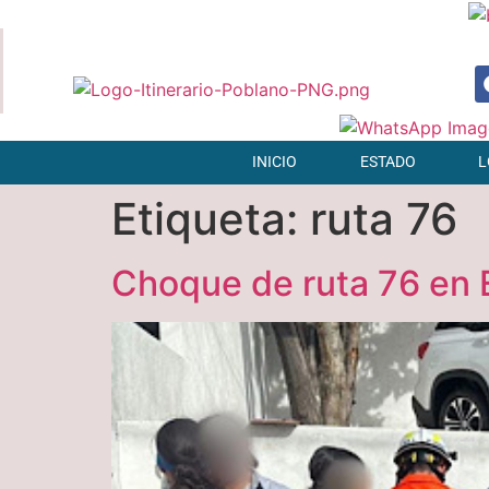
INICIO
ESTADO
L
Etiqueta:
ruta 76
Choque de ruta 76 en 