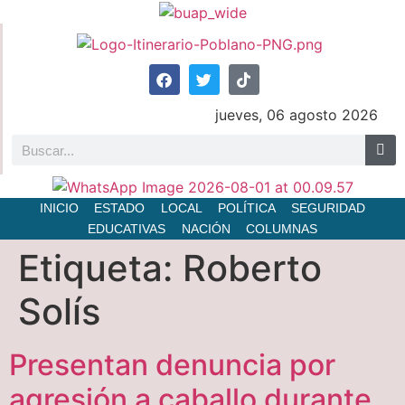
jueves, 06 agosto 2026
INICIO
ESTADO
LOCAL
POLÍTICA
SEGURIDAD
EDUCATIVAS
NACIÓN
COLUMNAS
Etiqueta:
Roberto
Solís
Presentan denuncia por
agresión a caballo durante