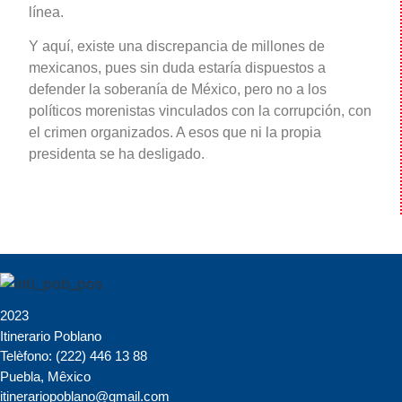
línea.
Y aquí, existe una discrepancia de millones de
mexicanos, pues sin duda estaría dispuestos a
defender la soberanía de México, pero no a los
políticos morenistas vinculados con la corrupción, con
el crimen organizados. A esos que ni la propia
presidenta se ha desligado.
2023
Itinerario Poblano
Telèfono: (222) 446 13 88
Puebla, Mêxico
itinerariopoblano@gmail.com