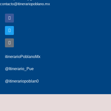
contacto@itinerariopoblano.mx
itinerarioPoblanoMx
@Itinerario_Pue
@itinerariopoblan0