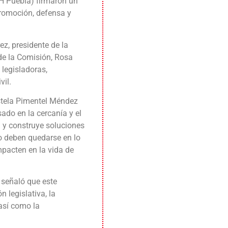
 Puebla) firmaron un
promoción, defensa y
z, presidente de la
 de la Comisión, Rosa
legisladoras,
vil.
stela Pimentel Méndez
ado en la cercanía y el
y construye soluciones
no deben quedarse en lo
mpacten en la vida de
 señaló que este
 legislativa, la
 así como la