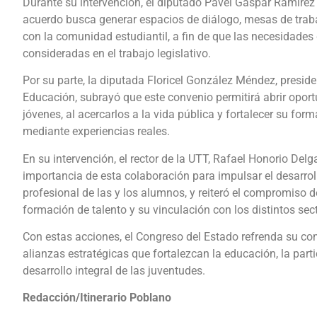
Durante su intervención, el diputado Pável Gaspar Ramírez
acuerdo busca generar espacios de diálogo, mesas de traba
con la comunidad estudiantil, a fin de que las necesidades
consideradas en el trabajo legislativo.
Por su parte, la diputada Floricel González Méndez, presid
Educación, subrayó que este convenio permitirá abrir oport
jóvenes, al acercarlos a la vida pública y fortalecer su for
mediante experiencias reales.
En su intervención, el rector de la UTT, Rafael Honorio Delg
importancia de esta colaboración para impulsar el desarro
profesional de las y los alumnos, y reiteró el compromiso de
formación de talento y su vinculación con los distintos sec
Con estas acciones, el Congreso del Estado refrenda su c
alianzas estratégicas que fortalezcan la educación, la part
desarrollo integral de las juventudes.
Redacción/Itinerario Poblano