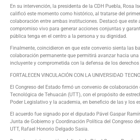
En su intervención, la presidenta de la CDH Puebla, Rosa I
calificó este momento como histórico, al tratarse del prime
colaboración entre ambas instituciones. Destacó que este 
compromiso vivo para generar acciones conjuntas y garant
pública tenga en el centro a la persona y su dignidad.
Finalmente, coincidieron en que este convenio sienta las b
colaboración permanente que permitirá avanzar hacia una 
incluyente y comprometida con la defensa de los derecho
FORTALECEN VINCULACIÓN CON LA UNIVERSIDAD TECN
El Congreso del Estado firmó un convenio de colaboración 
Tecnológica de Tehuacán (UTT), con el propósito de estrecha
Poder Legislativo y la academia, en beneficio de las y los e
El acuerdo fue signado por el diputado Pável Gaspar Ramíre
Junta de Gobierno y Coordinación Política del Congreso del 
UTT, Rafael Honorio Delgado Sasia.