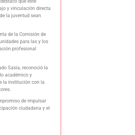
 destacó que este
jo y vinculación directa
 de la juventud sean
enta de la Comisión de
unidades para las y los
mación profesional
ado Sasia, reconoció la
llo académico y
 la institución con la
tores.
ompromiso de impulsar
icipación ciudadana y el