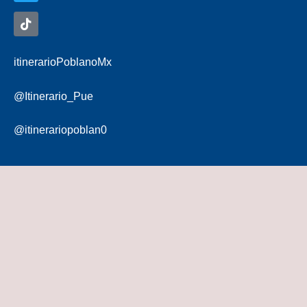
itinerarioPoblanoMx
@Itinerario_Pue
@itinerariopoblan0