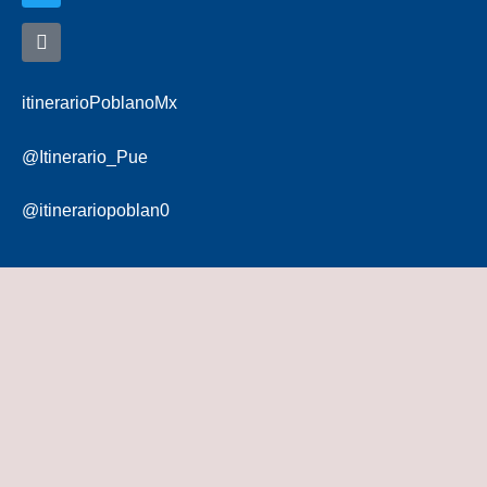
itinerarioPoblanoMx
@Itinerario_Pue
@itinerariopoblan0