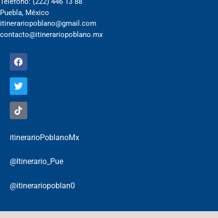
Telèfono: (222) 446 13 88
Puebla, Mêxico
itinerariopoblano@gmail.com
contacto@itinerariopoblano.mx
itinerarioPoblanoMx
@Itinerario_Pue
@itinerariopoblan0