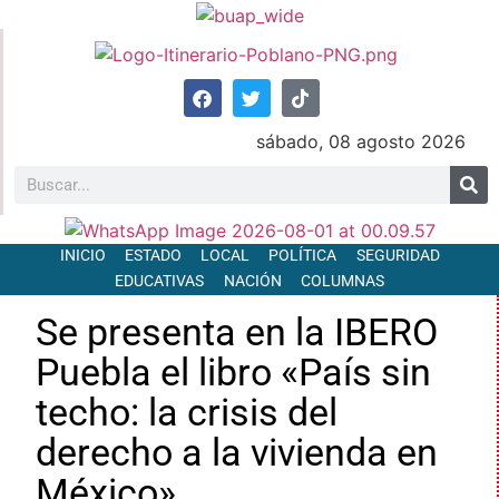
sábado, 08 agosto 2026
INICIO
ESTADO
LOCAL
POLÍTICA
SEGURIDAD
EDUCATIVAS
NACIÓN
COLUMNAS
Se presenta en la IBERO
Puebla el libro «País sin
techo: la crisis del
derecho a la vivienda en
México»