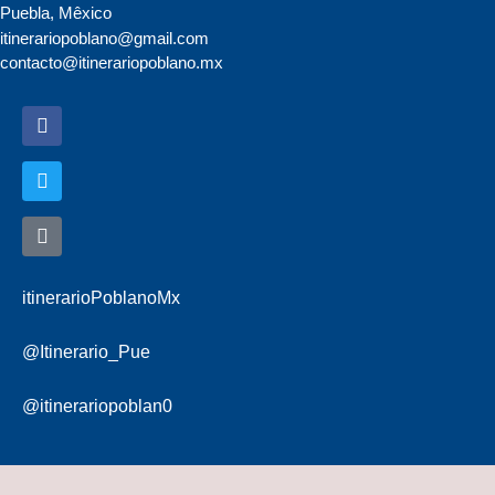
Puebla, Mêxico
itinerariopoblano@gmail.com
contacto@itinerariopoblano.mx
itinerarioPoblanoMx
@Itinerario_Pue
@itinerariopoblan0