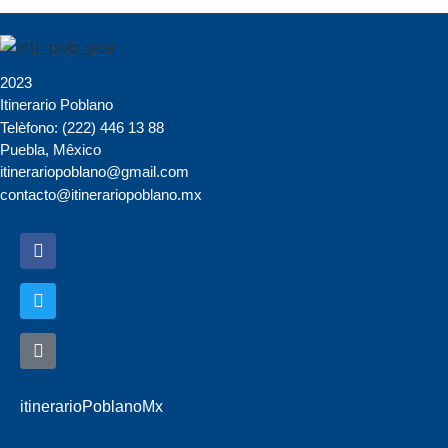
2023
Itinerario Poblano
Telèfono: (222) 446 13 88
Puebla, Mêxico
itinerariopoblano@gmail.com
contacto@itinerariopoblano.mx
itinerarioPoblanoMx