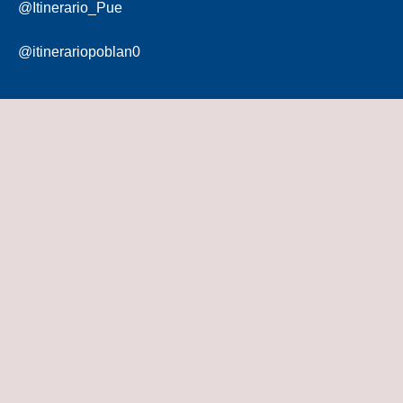
@Itinerario_Pue
@itinerariopoblan0