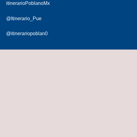
itinerarioPoblanoMx
@Itinerario_Pue
@itinerariopoblan0