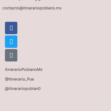
contacto@itinerariopoblano.mx
itinerarioPoblanoMx
@Itinerario_Pue
@itinerariopoblan0