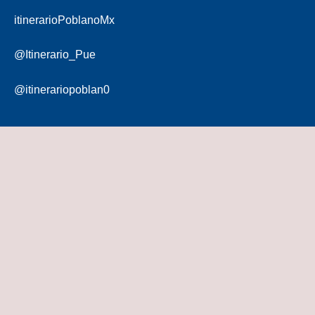
itinerarioPoblanoMx
@Itinerario_Pue
@itinerariopoblan0