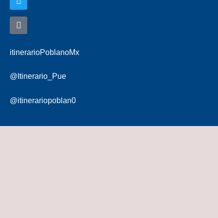
itinerarioPoblanoMx
@Itinerario_Pue
@itinerariopoblan0