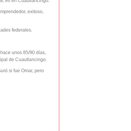
al, es en Cuautlancingo.
emprendedor, exitoso,
ades federales.
hace unos 85/90 días,
ipal de Cuautlancingo.
uró si fue Omar, pero