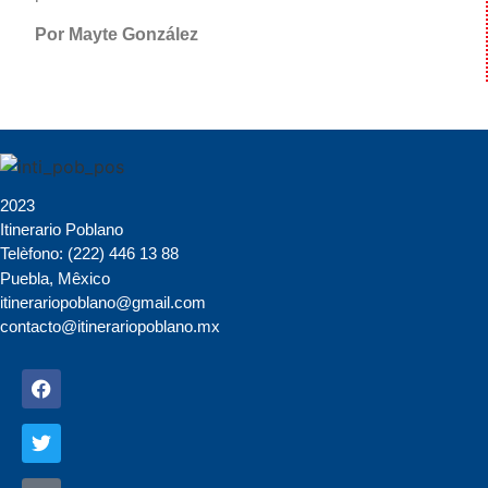
Por Mayte González
2023
Itinerario Poblano
Telèfono: (222) 446 13 88
Puebla, Mêxico
itinerariopoblano@gmail.com
contacto@itinerariopoblano.mx