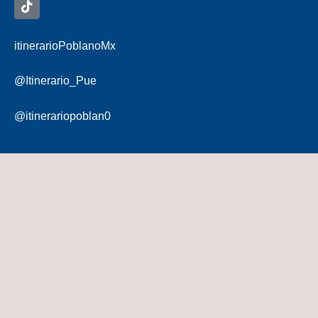
itinerarioPoblanoMx
@Itinerario_Pue
@itinerariopoblan0