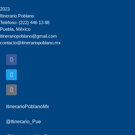
2023
Itinerario Poblano
Telèfono: (222) 446 13 88
Puebla, Mêxico
itinerariopoblano@gmail.com
contacto@itinerariopoblano.mx
itinerarioPoblanoMx
@Itinerario_Pue