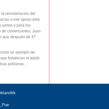
 la remodelación del
gracias a ese apoyo esta
s juntas y para los
te de comerciantes, Juan
do que después de 47
 como un ejemplo de
que fortalecen el tejido
ilias poblanas.
PoblanoMx
o_Pue