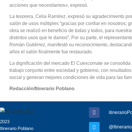
acciones que necesitamos», expresó.
La tesorera, Celia Ramírez, expresó su agradecimiento por
salón de usos múltiples “gracias por confiar en nosotros; 
obra se realizó en beneficio de todas y todos, para nuestra
distintos usos que le damos”. Por su parte, el representan
Román Gutiérrez, manifestó su reconocimiento, destacan
años el salón finalmente fue restaurado.
La dignificación del mercado El Cuexcomate se consolida
trabajo conjunto entre sociedad y gobierno, con resultados 
social y generan mejores condiciones de vida para las fam
Redacción/Itinerario Poblano
itinerario
2023
@Itinerari
Itinerario Poblano