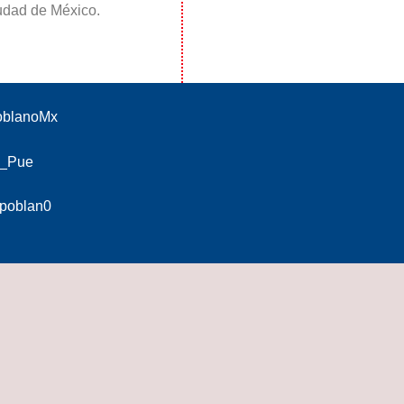
iudad de México.
PoblanoMx
o_Pue
opoblan0