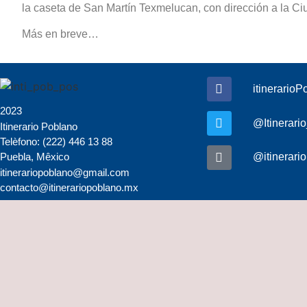
la caseta de San Martín Texmelucan, con dirección a la C
Más en breve…
itinerario
2023
@Itinerari
Itinerario Poblano
Telèfono: (222) 446 13 88
@itinerari
Puebla, Mêxico
itinerariopoblano@gmail.com
contacto@itinerariopoblano.mx