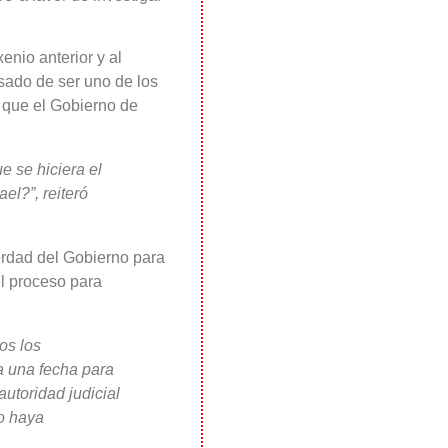
enio anterior y al
usado de ser uno de los
la que el Gobierno de
e se hiciera el
el?”, reiteró
Verdad del Gobierno para
el proceso para
os los
a una fecha para
autoridad judicial
o haya