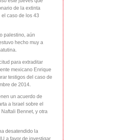
isó este jueves que
nario de la extinta
 el caso de los 43
po palestino, aún
 estuvo hecho muy a
atutina.
tud para extraditar
idente mexicano Enrique
rar testigos del caso de
embre de 2014.
enen un acuerdo de
ta a Israel sobre el
Naftali Bennet, y otra
ha desatendido la
U a favor de investigar