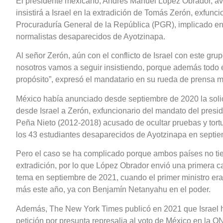
El presidente mexicano, Andrés Manuel López Obrador, av
insistirá a Israel en la extradición de Tomás Zerón, exfuncio
Procuraduría General de la República (PGR), implicado en
normalistas desaparecidos de Ayotzinapa.
Al señor Zerón, aún con el conflicto de Israel con este gru
nosotros vamos a seguir insistiendo, porque además todo
propósito”, expresó el mandatario en su rueda de prensa m
México había anunciado desde septiembre de 2020 la solici
desde Israel a Zerón, exfuncionario del mandato del pres
Peña Nieto (2012-2018) acusado de ocultar pruebas y tortu
los 43 estudiantes desaparecidos de Ayotzinapa en septi
Pero el caso se ha complicado porque ambos países no ti
extradición, por lo que López Obrador envió una primera car
tema en septiembre de 2021, cuando el primer ministro era 
más este año, ya con Benjamín Netanyahu en el poder.
Además, The New York Times publicó en 2021 que Israel 
petición por presunta represalia al voto de México en la ON