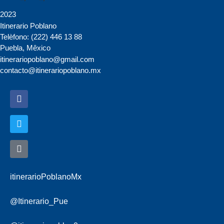
2023
Itinerario Poblano
Telèfono: (222) 446 13 88
Puebla, Mêxico
itinerariopoblano@gmail.com
contacto@itinerariopoblano.mx
itinerarioPoblanoMx
@Itinerario_Pue