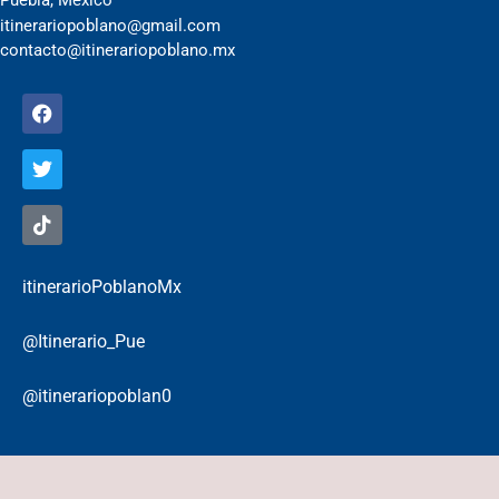
Puebla, Mêxico
itinerariopoblano@gmail.com
contacto@itinerariopoblano.mx
itinerarioPoblanoMx
@Itinerario_Pue
@itinerariopoblan0