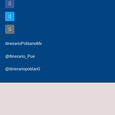
itinerarioPoblanoMx
@Itinerario_Pue
@itinerariopoblan0