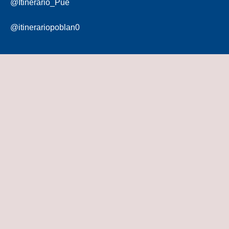
@Itinerario_Pue
@itinerariopoblan0