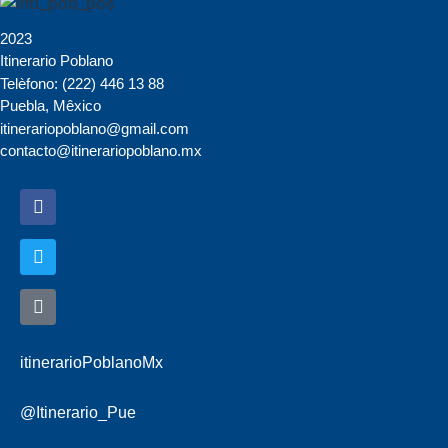
2023
Itinerario Poblano
Telèfono: (222) 446 13 88
Puebla, Mêxico
itinerariopoblano@gmail.com
contacto@itinerariopoblano.mx
itinerarioPoblanoMx
@Itinerario_Pue