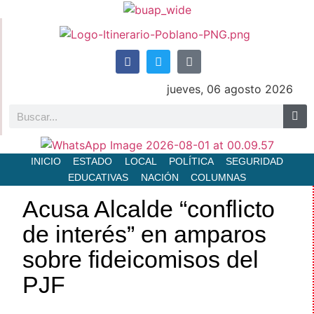
jueves, 06 agosto 2026
INICIO
ESTADO
LOCAL
POLÍTICA
SEGURIDAD
EDUCATIVAS
NACIÓN
COLUMNAS
Acusa Alcalde “conflicto
de interés” en amparos
sobre fideicomisos del
PJF