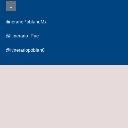
itinerarioPoblanoMx
@Itinerario_Pue
@itinerariopoblan0