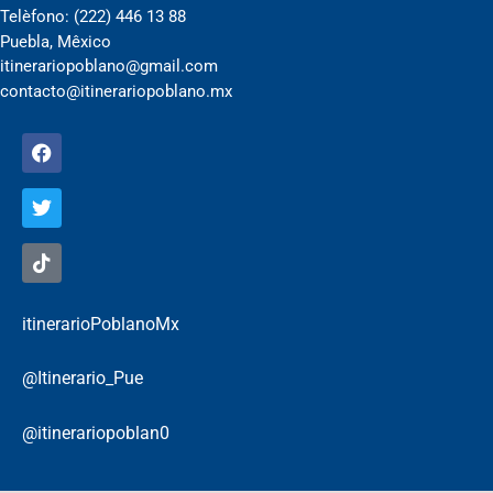
Telèfono: (222) 446 13 88
Puebla, Mêxico
itinerariopoblano@gmail.com
contacto@itinerariopoblano.mx
itinerarioPoblanoMx
@Itinerario_Pue
@itinerariopoblan0