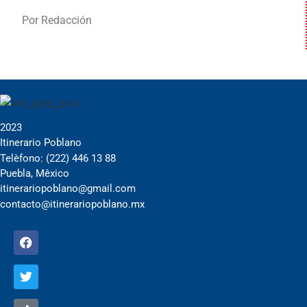
Por Redacción
2023
Itinerario Poblano
Telèfono: (222) 446 13 88
Puebla, Mêxico
itinerariopoblano@gmail.com
contacto@itinerariopoblano.mx