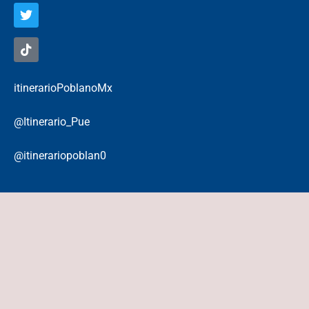
itinerarioPoblanoMx
@Itinerario_Pue
@itinerariopoblan0