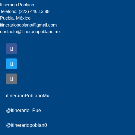
Itinerario Poblano
Telèfono: (222) 446 13 88
Puebla, Mêxico
itinerariopoblano@gmail.com
contacto@itinerariopoblano.mx
itinerarioPoblanoMx
@Itinerario_Pue
@itinerariopoblan0