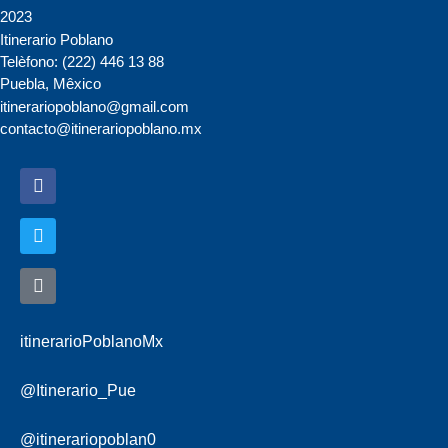
2023
Itinerario Poblano
Telèfono: (222) 446 13 88
Puebla, Mêxico
itinerariopoblano@gmail.com
contacto@itinerariopoblano.mx
itinerarioPoblanoMx
@Itinerario_Pue
@itinerariopoblan0