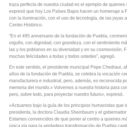
traza perfecta de nuestra ciudad es el ejemplo de quienes
expresó que hoy Los Países Bajos hacen un homenaje a P
con la iluminación, con el uso de tecnología, de las joyas 
Centro Histórico.
“En el 495 aniversario de la fundación de Puebla, conme
orgullo, con dignidad, con grandeza, con el sentimiento m
las y los poblanos en su diversidad y en su cosmovisión. F
muchas felicidades a todas y todos ustedes”, agregó.
En este sentido, el presidente municipal Pepe Chedraui, a
años de la fundación de Puebla, se celebra la vocación cen
manufacturera e industrial, pero, además, es reconocida 
memoria del mundo.» Volvemos a nuestra historia para co
pero, sobre todo, para proyectar nuestro futuro», expresó.
«Actuamos bajo la guía de los principios humanistas que 
presidenta, la doctora Claudia Sheinbaum y el gobernador
Estamos convencidos de que poner al centro a quienes más
única vía para la verdadera transformación de Puebla capita