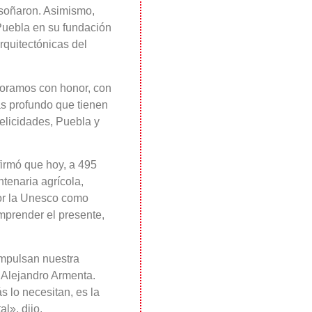
 soñaron. Asimismo,
uebla en su fundación
arquitectónicas del
moramos con honor, con
ás profundo que tienen
elicidades, Puebla y
firmó que hoy, a 495
tenaria agrícola,
por la Unesco como
mprender el presente,
impulsan nuestra
 Alejandro Armenta.
 lo necesitan, es la
l», dijo.