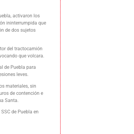
ebla, activaron los
ón ininterrumpida que
ón de dos sujetos
ctor del tractocamión
ovocando que volcara.
al de Puebla para
esiones leves.
os materiales, sin
muros de contención e
ua Santa.
a SSC de Puebla en