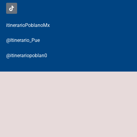
itinerarioPoblanoMx
@Itinerario_Pue
@itinerariopoblan0