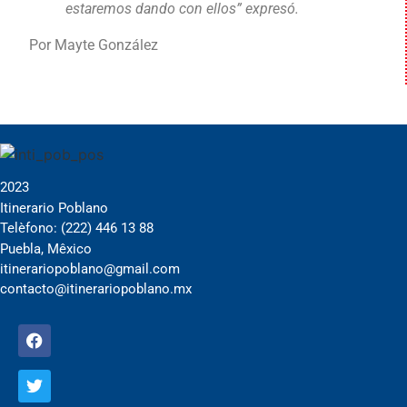
estaremos dando con ellos” expresó.
Por Mayte González
2023
Itinerario Poblano
Telèfono: (222) 446 13 88
Puebla, Mêxico
itinerariopoblano@gmail.com
contacto@itinerariopoblano.mx