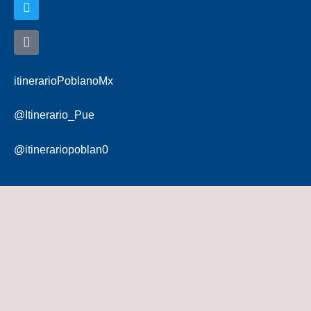
itinerarioPoblanoMx
@Itinerario_Pue
@itinerariopoblan0