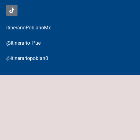
itinerarioPoblanoMx
@Itinerario_Pue
@itinerariopoblan0