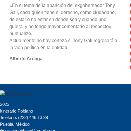
«En el tema de la aparición del exgobernador Tony
Gali, cada quien tiene el derecho, como ciudadano,
de estar o no estar en donde sea y cuando uno
quiera, y no tengo mayor comentario al respecto»,
puntualizó.
Actualmente no hay certeza si Tony Gali regresará a
la vida política en la entidad.
Alberto Arcega
2023
Itinerario Poblano
Telèfono: (222) 446 13 88
Puebla, Mêxico
itinerariopoblano@gmail.com