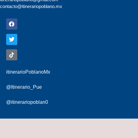
contacto@itinerariopoblano.mx
itinerarioPoblanoMx
@Itinerario_Pue
@itinerariopoblan0