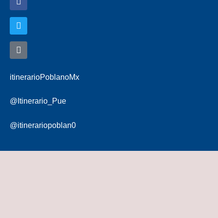
itinerarioPoblanoMx
@Itinerario_Pue
@itinerariopoblan0