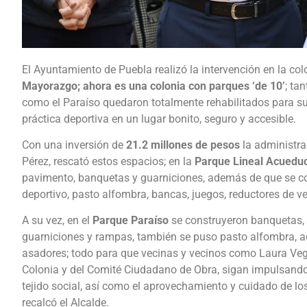
El Ayuntamiento de Puebla realizó la intervención en la co
Mayorazgo; ahora es una colonia con parques ‘de 10’
; ta
como el Paraíso quedaron totalmente rehabilitados para su 
práctica deportiva en un lugar bonito, seguro y accesible.
Con una inversión de
21.2 millones de pesos
la administra
Pérez, rescató estos espacios; en la
Parque Lineal Acuedu
pavimento, banquetas y guarniciones, además de que se co
deportivo, pasto alfombra, bancas, juegos, reductores de v
A su vez, en el
Parque Paraíso
se construyeron banquetas, 
guarniciones y rampas, también se puso pasto alfombra, a
asadores; todo para que vecinas y vecinos como Laura Vega
Colonia y del Comité Ciudadano de Obra, sigan impulsando
tejido social, así como el aprovechamiento y cuidado de lo
recalcó el Alcalde.