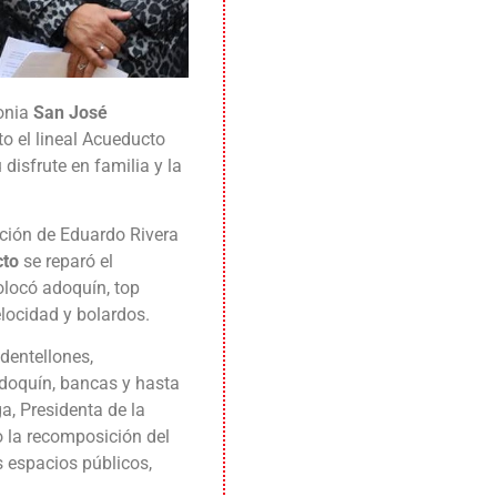
lonia
San José
nto el lineal Acueducto
disfrute en familia y la
ción de Eduardo Rivera
cto
se reparó el
locó adoquín, top
elocidad y bolardos.
dentellones,
doquín, bancas y hasta
, Presidenta de la
 la recomposición del
s espacios públicos,