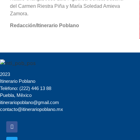
del Carmen Riestra Piña y María Soledad Amieva
Zamora.
Redacción/Itinerario Poblano
2023
Itinerario Poblano
Telèfono: (222) 446 13 88
Puebla, Mêxico
itinerariopoblano@gmail.com
contacto@itinerariopoblano.mx