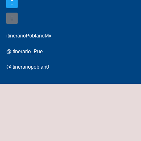
itinerarioPoblanoMx
@Itinerario_Pue
@itinerariopoblan0