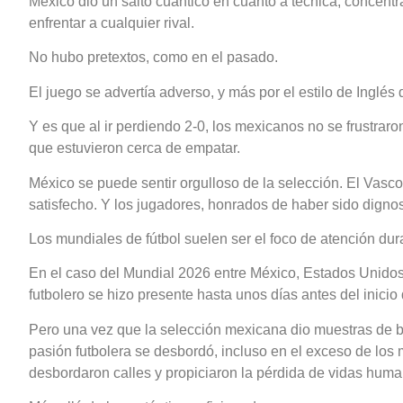
México dio un salto cuántico en cuanto a técnica, concent
enfrentar a cualquier rival.
No hubo pretextos, como en el pasado.
El juego se advertía adverso, y más por el estilo de Inglés
Y es que al ir perdiendo 2-0, los mexicanos no se frustraro
que estuvieron cerca de empatar.
México se puede sentir orgulloso de la selección. El Vasco
satisfecho. Y los jugadores, honrados de haber sido dignos
Los mundiales de fútbol suelen ser el foco de atención dura
En el caso del Mundial 2026 entre México, Estados Unidos
futbolero se hizo presente hasta unos días antes del inicio 
Pero una vez que la selección mexicana dio muestras de
pasión futbolera se desbordó, incluso en el exceso de lo
desbordaron calles y propiciaron la pérdida de vidas human