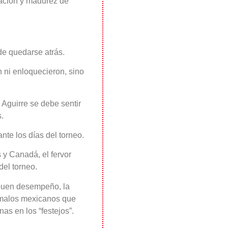
ración y madurez de
 de quedarse atrás.
n ni enloquecieron, sino
 Aguirre se debe sentir
.
nte los días del torneo.
 y Canadá, el fervor
del torneo.
 buen desempeño, la
s malos mexicanos que
as en los “festejos”.