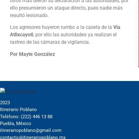
otros más dieron su declaración a las autoridades, por
ello presumieron un ataque directo, pues nadie más
resultó lesionado.
Los agresores huyeron rumbo a la caseta de la
Vía
Atlixcayotl
, por ello las autoridades ya realizan el
rastreo de las cámaras de vigilancia.
Por Mayte González
2023
Itinerario Poblano
Telèfono: (222) 446 13 88
Puebla, Mêxico
itinerariopoblano@gmail.com
contacto@itinerariopoblano.mx