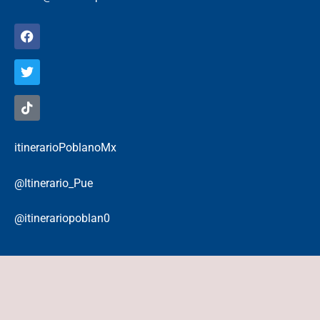
itinerarioPoblanoMx
@Itinerario_Pue
@itinerariopoblan0