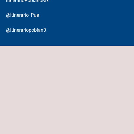
itinerarioPoblanoMx
@Itinerario_Pue
@itinerariopoblan0