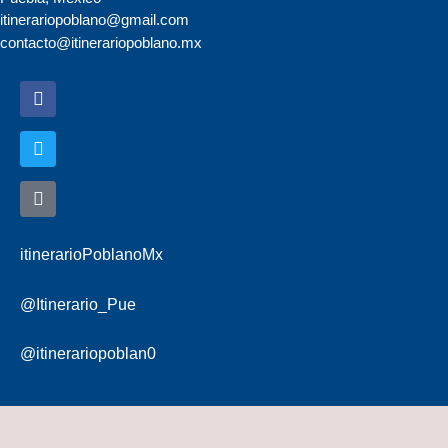
itinerariopoblano@gmail.com
contacto@itinerariopoblano.mx
itinerarioPoblanoMx
@Itinerario_Pue
@itinerariopoblan0