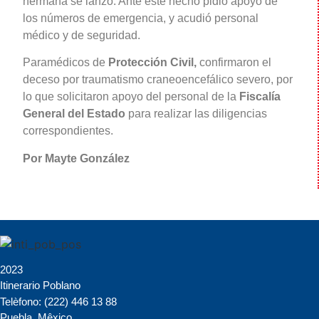
hermana se lanzó. Ante este hecho pidió apoyo de
los números de emergencia, y acudió personal
médico y de seguridad.
Paramédicos de
Protección Civil,
confirmaron el
deceso por traumatismo craneoencefálico severo, por
lo que solicitaron apoyo del personal de la
Fiscalía
General del Estado
para realizar las diligencias
correspondientes.
Por Mayte González
2023
Itinerario Poblano
Telèfono: (222) 446 13 88
Puebla, Mêxico