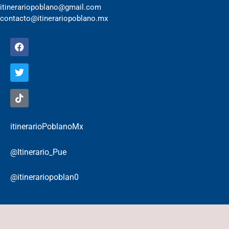
itinerariopoblano@gmail.com
contacto@itinerariopoblano.mx
itinerarioPoblanoMx
@Itinerario_Pue
@itinerariopoblan0