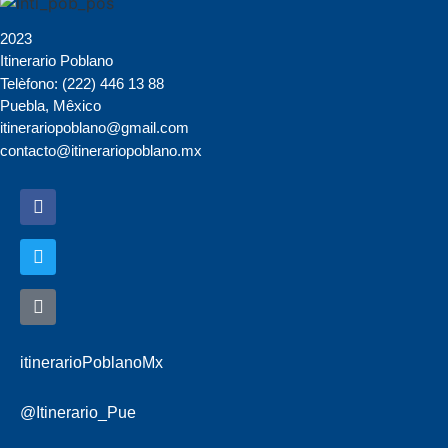
2023
Itinerario Poblano
Telèfono: (222) 446 13 88
Puebla, Mêxico
itinerariopoblano@gmail.com
contacto@itinerariopoblano.mx
itinerarioPoblanoMx
@Itinerario_Pue